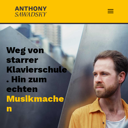
Weg von
starrer
Klavierschule
. Hin zum
echten
Musikmache
n